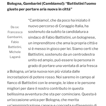
Bologna, Gambarini (Cambiamo!): “Battistini l’uomo
giusto per portare aria nuova in città”
“Cambiamo!, che da poco ha iniziato il
nuovo percorso di Coraggio Italia, ha
Da sx:
sostenuto da subito la candidatura a
Francesca
Gambarini,
sindaco di Fabio Battistini, un bolognese,
Fabio
un imprenditore che ama la propria città e
Battistini,
si è messo in gioco per lei. Siamo certi che
Michele
Battistini, sostenuto da un centrodestra
Laganà
unito ed ampio, può essere la persona in
grado di portare una ventata di aria fresca
a Bologna, un’aria nuova non più viziata dalle
incrostazioni di potere rosso. Noi saremo in campo al
fianco di Battistini con le energie, le idee e le persone
migliori per dare il nostro contributo in questa
bellissima avventura che sta per cominciare. Questa è
un’occasione unica per Bologna, che merita
un’amministrazione capace e concreta sull’esempio di