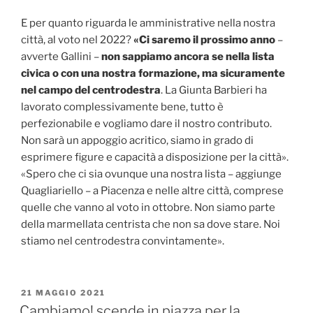
E per quanto riguarda le amministrative nella nostra
città, al voto nel 2022?
«Ci saremo il prossimo anno
–
avverte Gallini –
non sappiamo ancora se nella lista
civica o con una nostra formazione, ma sicuramente
nel campo del centrodestra
. La Giunta Barbieri ha
lavorato complessivamente bene, tutto è
perfezionabile e vogliamo dare il nostro contributo.
Non sarà un appoggio acritico, siamo in grado di
esprimere figure e capacità a disposizione per la città».
«Spero che ci sia ovunque una nostra lista – aggiunge
Quagliariello – a Piacenza e nelle altre città, comprese
quelle che vanno al voto in ottobre. Non siamo parte
della marmellata centrista che non sa dove stare. Noi
stiamo nel centrodestra convintamente».
PUBBLICATO
21 MAGGIO 2021
IL
Cambiamo! scende in piazza per la