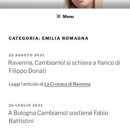
Salta
FRANCESCA GAMBARINI
al
Menu
contenuto
CATEGORIA:
EMILIA ROMAGNA
PUBBLICATO
23 AGOSTO 2021
IL
Ravenna, Cambiamo! si schiera a fianco di
Filippo Donati
Leggi l’articolo di
La Cronaca di Ravenna
PUBBLICATO
26 LUGLIO 2021
IL
A Bologna Cambiamo! sostiene Fabio
Battistini