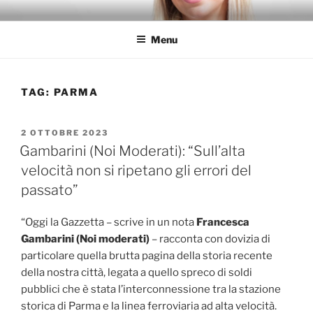
Salta
FRANCESCA GAMBARINI
al
Menu
contenuto
TAG:
PARMA
PUBBLICATO
2 OTTOBRE 2023
IL
Gambarini (Noi Moderati): “Sull’alta
velocità non si ripetano gli errori del
passato”
“Oggi la Gazzetta – scrive in un nota
Francesca
Gambarini (Noi moderati)
– racconta con dovizia di
particolare quella brutta pagina della storia recente
della nostra città, legata a quello spreco di soldi
pubblici che è stata l’interconnessione tra la stazione
storica di Parma e la linea ferroviaria ad alta velocità.