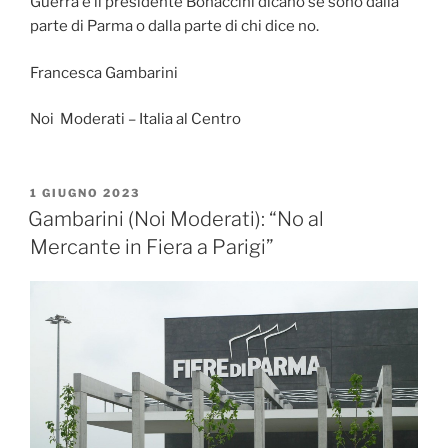
Guerra e il presidente Bonaccini dicano se sono dalla
parte di Parma o dalla parte di chi dice no.
Francesca Gambarini
Noi Moderati – Italia al Centro
PUBBLICATO
1 GIUGNO 2023
IL
Gambarini (Noi Moderati): “No al
Mercante in Fiera a Parigi”