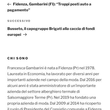
articoli
precedente:
Fidenza, Gambarini (FI): “Troppi posti auto a
pagamento”
Articolo
SUCCESSIVO
successivo
Busseto, il capogruppo Brigati alla caccia di fondi
europei
CHI SONO
Francesca Gambarini è nata a Fidenza (Pr) nel 1978.
Laureata in Economia, ha lavorato per diversi anni per
importanti aziende nel campo della moda. Dal 2016 per
alcuni anni è stata amministratore di un’importante
azienda del settore alberghiero termale di
Salsomaggiore Terme (Pr). Nel 2019 ha fondato una
propria azienda di moda. Dal 2009 al 2014 ha ricoperto
il ruolo di Presidente del Consiglio comunale a Fidenza