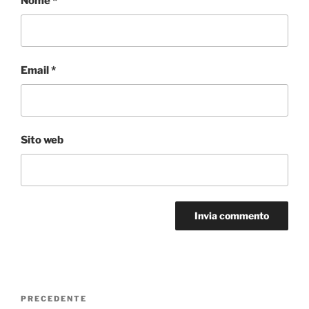
Nome
*
Email
*
Sito web
Navigazione
Articolo
PRECEDENTE