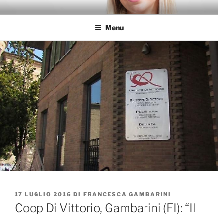
Salta
FRANCESCA GAMBARINI
al
Menu
contenuto
PUBBLICATO
17 LUGLIO 2016
DI
FRANCESCA GAMBARINI
IL
Coop Di Vittorio, Gambarini (FI): “Il