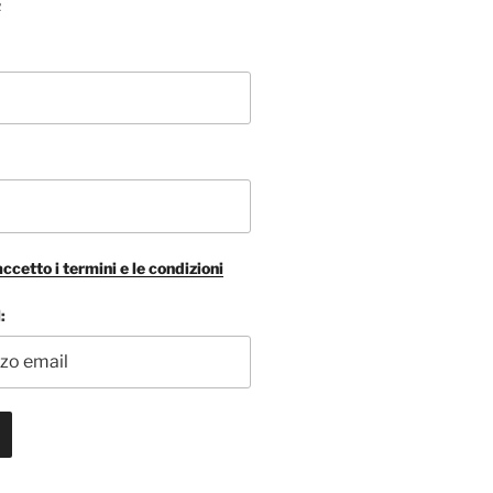
R
accetto i termini e le condizioni
: