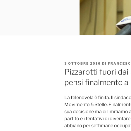
PUBBLICATO
3 OTTOBRE 2016
DI
FRANCESC
IL
Pizzarotti fuori dai 
pensi finalmente a
La telenovela è finita. Il sindac
Movimento 5 Stelle. Finalmente
sua decisione ma ci limitiamo 
partito e i tentativi di diventar
abbiano per settimane occupato