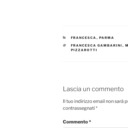
CATEGORIE
FRANCESCA
,
PARMA
TAG
FRANCESCA GAMBARINI
,
M
PIZZAROTTI
Lascia un commento
Il tuo indirizzo email non sarà 
contrassegnati
*
Commento
*