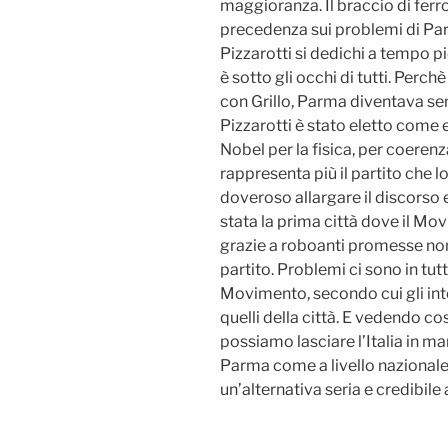
maggioranza. Il braccio di ferro 
precedenza sui problemi di Pa
Pizzarotti si dedichi a tempo pi
è sotto gli occhi di tutti. Perc
con Grillo, Parma diventava se
Pizzarotti è stato eletto come
Nobel per la fisica, per coere
rappresenta più il partito che l
doveroso allargare il discorso e
stata la prima città dove il Mov
grazie a roboanti promesse non 
partito. Problemi ci sono in tutt
Movimento, secondo cui gli int
quelli della città. E vedendo 
possiamo lasciare l’Italia in m
Parma come a livello nazionale 
un’alternativa seria e credibile a