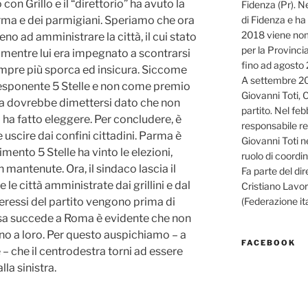
con Grillo e il “direttorio” ha avuto la
Fidenza (Pr). N
di Fidenza e ha 
rma e dei parmigiani. Speriamo che ora
2018 viene nom
eno ad amministrare la città, il cui stato
per la Provinci
hè mentre lui era impegnato a scontrarsi
fino ad agosto
mpre più sporca ed insicura. Siccome
A settembre 20
 esponente 5 Stelle e non come premio
Giovanni Toti, 
nza dovrebbe dimettersi dato che non
partito. Nel feb
o ha fatto eleggere. Per concludere, è
responsabile r
 uscire dai confini cittadini. Parma è
Giovanni Toti ne
imento 5 Stelle ha vinto le elezioni,
ruolo di coordin
mantenute. Ora, il sindaco lascia il
Fa parte del di
e le città amministrate dai grillini e dal
Cristiano Lavor
(Federazione ita
eressi del partito vengono prima di
cosa succede a Roma è evidente che non
ano a loro. Per questo auspichiamo – a
FACEBOOK
– che il centrodestra torni ad essere
lla sinistra.