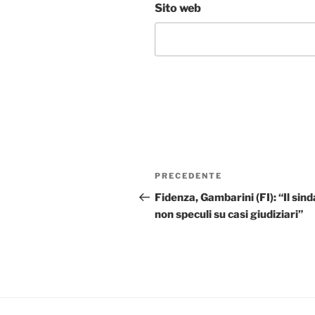
Sito web
Navigazione
Articolo
PRECEDENTE
articoli
precedente:
Fidenza, Gambarini (FI): “Il sin
non speculi su casi giudiziari”