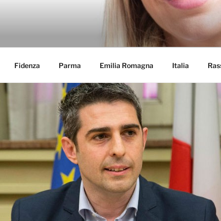
A GAMBARINI
Fidenza
Parma
Emilia Romagna
Italia
Ras