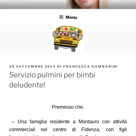
Salta
FRANCESCA GAMBARINI
al
Menu
contenuto
PUBBLICATO
28 SETTEMBRE 2014
DI
FRANCESCA GAMBARINI
IL
Servizio pulmini per bimbi
deludente!
Premesso che:
– Una famiglia residente a Montauro con attività
commerciali nel centro di Fidenza, con figli