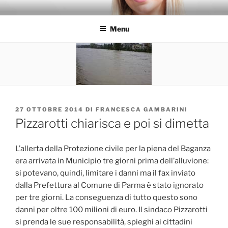
Salta
FRANCESCA GAMBARINI
al
Menu
contenuto
PUBBLICATO
27 OTTOBRE 2014
DI
FRANCESCA GAMBARINI
IL
Pizzarotti chiarisca e poi si dimetta
L’allerta della Protezione civile per la piena del Baganza
era arrivata in Municipio tre giorni prima dell’alluvione:
si potevano, quindi, limitare i danni ma il fax inviato
dalla Prefettura al Comune di Parma è stato ignorato
per tre giorni. La conseguenza di tutto questo sono
danni per oltre 100 milioni di euro. Il sindaco Pizzarotti
si prenda le sue responsabilità, spieghi ai cittadini