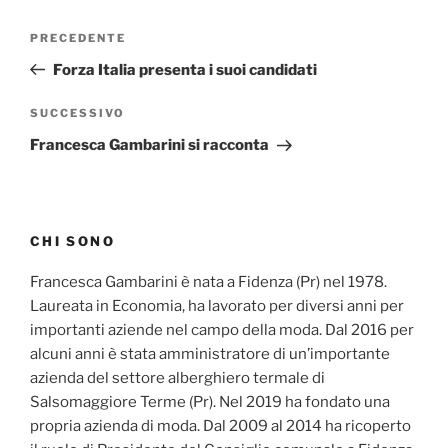
Navigazione
Articolo
PRECEDENTE
articoli
precedente:
Forza Italia presenta i suoi candidati
Articolo
SUCCESSIVO
successivo
Francesca Gambarini si racconta
CHI SONO
Francesca Gambarini è nata a Fidenza (Pr) nel 1978.
Laureata in Economia, ha lavorato per diversi anni per
importanti aziende nel campo della moda. Dal 2016 per
alcuni anni è stata amministratore di un’importante
azienda del settore alberghiero termale di
Salsomaggiore Terme (Pr). Nel 2019 ha fondato una
propria azienda di moda. Dal 2009 al 2014 ha ricoperto